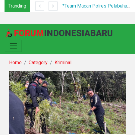
Tranding
Festival Bunga dan Buah Karo 2026 Resmi Ditutup, 5.000 Pengunjung Padati Malam Penutupan di Bawah Pengamanan Ketat
*Team Macan Polres Pelabuhan Belawan Amankan Tiga Anggota Geng Motor di Marelan Pasar 9*
FORUM
INDONESIABARU
Home
Category
Kriminal