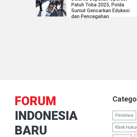
Patuh Toba 2025, Polda
Sumut Gencarkan Edukasi
dan Pencegahan
FORUM
Catego
INDONESIA
Peristiwa
BARU
Klinik Huk