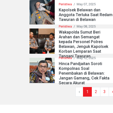
Peristiwa
/
May 07, 2025
Kapolsek Belawan dan
Anggota Terluka Saat Redam
Tawuran di Belawan
Peristiwa
/
May 08, 2025
Wakapolda Sumut Beri
Arahan dan Semangat
kepada Personel Polres
Belawan, Jenguk Kapolsek
Korban Lemparan Saat
Tangani Tawuran
Peristiwa
/
May 12, 2025
Hinca Pandjaitan Soroti
Kompolnas Soal
Penembakan di Belawan:
Jangan Gamang, Cek Fakta
Secara Akurat
‹
1
2
3