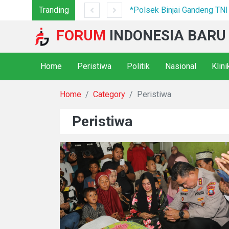
7 Camp Hingga Mesin Dimusnahkan
Tranding
*Polsek Binjai Gandeng TN
FORUM
INDONESIA BARU
Home
Peristiwa
Politik
Nasional
Klin
Home
Category
Peristiwa
Peristiwa