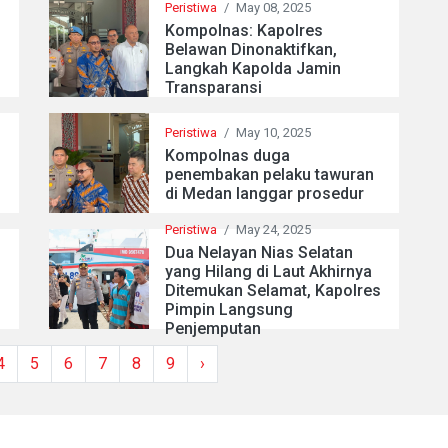
Peristiwa
/
May 08, 2025
Kompolnas: Kapolres
Belawan Dinonaktifkan,
Langkah Kapolda Jamin
Transparansi
Peristiwa
/
May 10, 2025
Kompolnas duga
penembakan pelaku tawuran
di Medan langgar prosedur
Peristiwa
/
May 24, 2025
Dua Nelayan Nias Selatan
yang Hilang di Laut Akhirnya
Ditemukan Selamat, Kapolres
Pimpin Langsung
Penjemputan
4
5
6
7
8
9
›