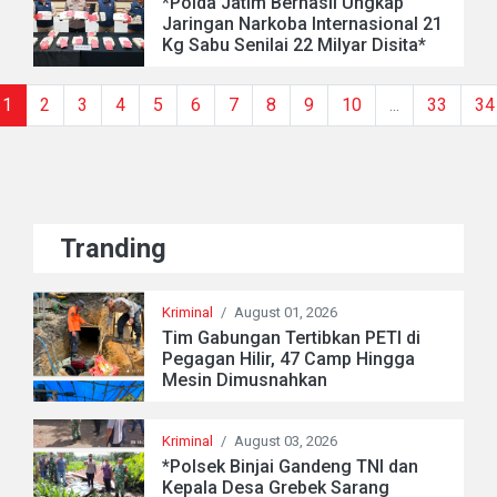
*Polda Jatim Berhasil Ungkap
Jaringan Narkoba Internasional 21
Kg Sabu Senilai 22 Milyar Disita*
1
2
3
4
5
6
7
8
9
10
...
33
34
Tranding
Kriminal
/
August 01, 2026
Tim Gabungan Tertibkan PETI di
Pegagan Hilir, 47 Camp Hingga
Mesin Dimusnahkan
Kriminal
/
August 03, 2026
*Polsek Binjai Gandeng TNI dan
Kepala Desa Grebek Sarang