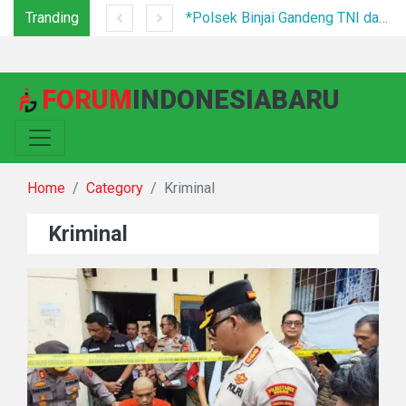
Tranding
Tim Gabungan Tertibkan PETI di Pegagan Hilir, 47 Camp Hingga Mesin Dimusnahkan
*Polsek Binjai Gandeng TNI dan Kepala Desa Grebek Sarang Narkoba*
FORUM
INDONESIABARU
Home
Category
Kriminal
Kriminal