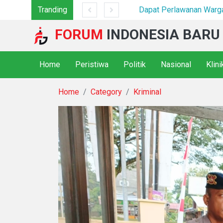
engedar Sabu di Belawan I*
Tranding
FORUM
INDONESIA BARU
Home
Peristiwa
Politik
Nasional
Klin
Home
Category
Kriminal