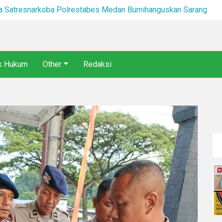
Dapat Perlawanan Warga Satresnarkoba Polrestabes Medan Bumihanguskan Sarang Narkoba Klambir V
Tim 
ik Hukum
Other
Redaksi