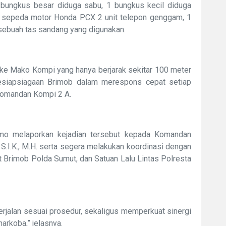
 2 bungkus besar diduga sabu, 1 bungkus kecil diduga
nit sepeda motor Honda PCX 2 unit telepon genggam, 1
sebuah tas sandang yang digunakan.
e Mako Kompi yang hanya berjarak sekitar 100 meter
 kesiapsiagaan Brimob dalam merespons cepat setiap
 Komandan Kompi 2 A.
mo melaporkan kejadian tersebut kepada Komandan
S.I.K., M.H. serta segera melakukan koordinasi dengan
at Brimob Polda Sumut, dan Satuan Lalu Lintas Polresta
erjalan sesuai prosedur, sekaligus memperkuat sinergi
arkoba,” jelasnya.