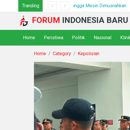
47 Camp Hingga Mesin Dimusnahkan
Tranding
*Polsek Binjai Gandeng T
FORUM
INDONESIA BARU
Home
Peristiwa
Politik
Nasional
Klin
Home
Category
Kepolisian