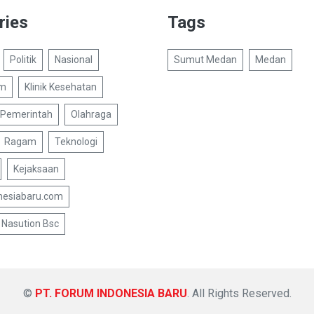
ries
Tags
Politik
Nasional
Sumut Medan
Medan
um
Klinik Kesehatan
Pemerintah
Olahraga
Ragam
Teknologi
Kejaksaan
nesiabaru.com
Nasution Bsc
©
PT. FORUM INDONESIA BARU
. All Rights Reserved.