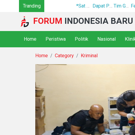
Tranding
*Sat Narkoba Polres Pelabuhan Belawan Tangkap Pengedar Sabu di Belawan I*
Dapat Perlawanan Warga Satresnarkoba Polrestabes Medan Bumihanguskan Sarang Narkoba Klambir V
Tim Gabungan Tertibkan PETI di Pegagan Hilir, 47 Camp Hingga Mesin Dimusnahkan
FORUM
INDONESIA BARU
Home
Peristiwa
Politik
Nasional
Klin
Home
Category
Kriminal