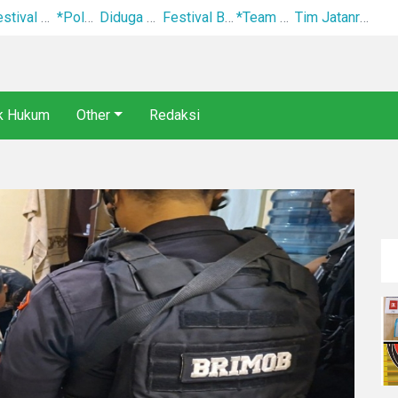
Festival Bunga dan Buah Karo 2026 Resmi Dibuka, Ribuan Pengunjung Padati Berastagi di Bawah Pengamanan Ketat
*Polsek Binjai Gandeng TNI dan Kepala Desa Grebek Sarang Narkoba*
Diduga Tikam Pria hingga Tewas di Plaza Kabanjahe, Pelaku Diamankan Beberapa Menit Setelah Kejadian
Festival Bunga dan Buah Karo 2026 Resmi Ditutup, 5.000 Pengunjung Padati Malam Penutupan di Bawah Pengamanan Ketat
*Team Macan Polres Pelabuhan Belawan Amankan Tiga Anggota Geng Motor di Marelan Pasar 9*
Tim Jatanras Polres Simalungun Bersama Polsek Gunung Malela Tangkap Tersangka Curas di Riau Usai Buron Lintas Provinsi
ik Hukum
Other
Redaksi