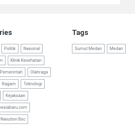
ries
Tags
Politik
Nasional
Sumut Medan
Medan
um
Klinik Kesehatan
Pemerintah
Olahraga
Ragam
Teknologi
Kejaksaan
nesiabaru.com
Nasution Bsc