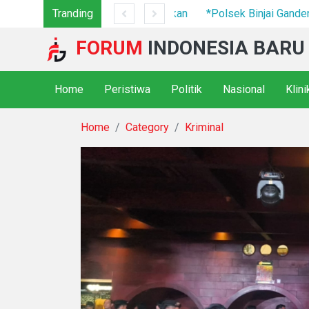
7 Camp Hingga Mesin Dimusnahkan
Tranding
*Polsek Binjai Gandeng TN
FORUM
INDONESIA BARU
Home
Peristiwa
Politik
Nasional
Klin
Home
Category
Kriminal