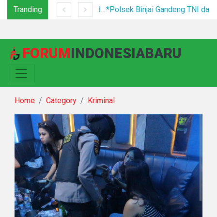
Tranding
Tim Gabungan Tertibkan PETI di Pegagan Hilir, 47 Camp Hingga Mesin Dimusnahkan
*Polsek Binjai Gandeng TNI dan Kepala Desa Grebek Sarang Narkoba*
FORUM
INDONESIABARU
Home
Category
Kriminal