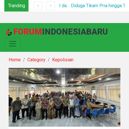
Tranding
*Polsek Binjai Gandeng TNI dan Kepala Desa Grebek Sarang Narkoba*
Diduga Tikam Pria hingga Tewas di Plaza Kabanjahe, Pelaku Diamankan Beberapa 
FORUM
INDONESIABARU
Home
Category
Kepolisian