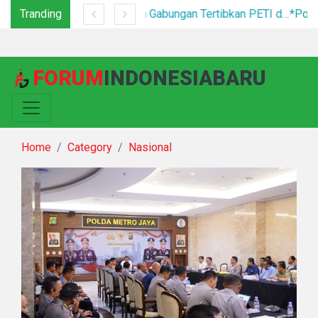
Tranding
Tim Jatanras Polres Simalungun Bersama Polsek Gunung Malela Tangkap Tersangka Curas di Riau Usai Buron Lintas Provinsi
Tim Gabungan Tertibkan PETI di Pegagan Hilir, 47 Camp Hingga Mesin Dimusnahkan
FORUM
INDONESIABARU
Home
Category
Nasional