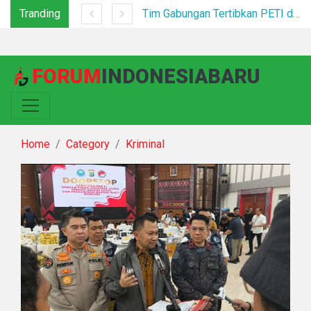
Tranding
Tim Jatanras Polres Simalungun Bersama Polsek Gunung Malela Tangkap Tersangka Curas di Riau Usai Buron Lintas Provinsi
Tim Gabungan Tertibkan PETI di Pegagan Hilir, 47 Camp Hingga Mesin Dimusnahkan
FORUM
INDONESIABARU
Home
Category
Kriminal