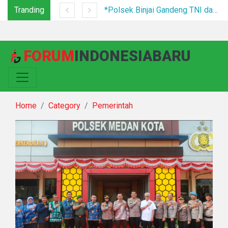
Tranding
Tim Gabungan Tertibkan PETI di Pegagan Hilir, 47 Camp Hingga Mesin Dimusnahkan
*Polsek Binjai Gandeng TNI dan Kepala Desa Grebek Sarang Narkoba*
FORUM
INDONESIABARU
Home
Category
Pemerintah