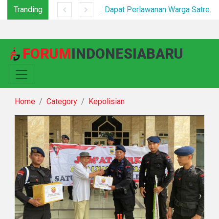
Tranding
*Sat Narkoba Polres Pelabuhan Belawan Tangkap Pengedar Sabu di Belawan I*
Dapat Perlawanan Warga Satresnarkoba Polrestabes Medan Bumihanguskan Sarang Narkoba Klambir V
FORUM
INDONESIABARU
Home
Category
Kepolisian