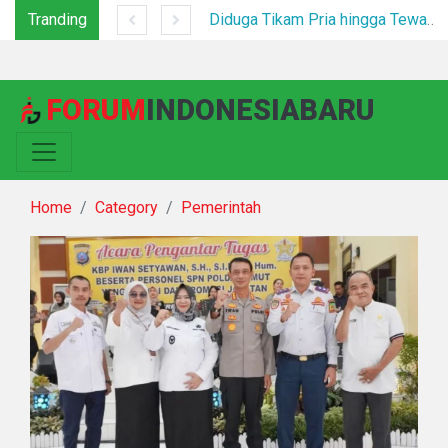
Tranding
*Polsek Binjai Gandeng TNI dan Kepala Desa Grebek Sarang Narkoba*
Diduga Tikam Pria hingga Tewas di Plaza Kabanjahe, Pelaku Diamankan Beberapa Menit Setelah Kejadian
FORUM
INDONESIABARU
Home
Category
Pemerintah