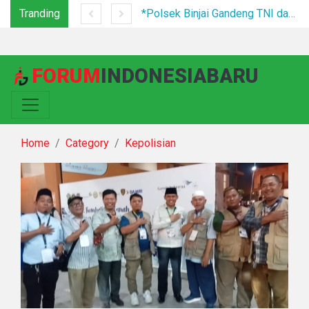
Tranding
Festival Bunga dan Buah Karo 2026 Resmi Ditutup, 5.000 Pengunjung Padati Malam Penutupan di Bawah Pengamanan Ketat
*Polsek Binjai Gandeng TNI dan Kepala Desa Grebek Sarang Narkoba*
FORUM
INDONESIABARU
Home
Category
Kepolisian