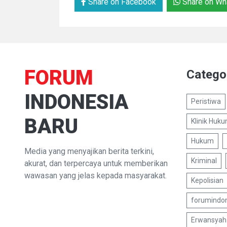
Share on Facebook
Share on Wh
FORUM
Catego
INDONESIA
Peristiwa
BARU
Klinik Huk
Hukum
Media yang menyajikan berita terkini,
Kriminal
akurat, dan terpercaya untuk memberikan
wawasan yang jelas kepada masyarakat.
Kepolisian
forumindo
Erwansyah 