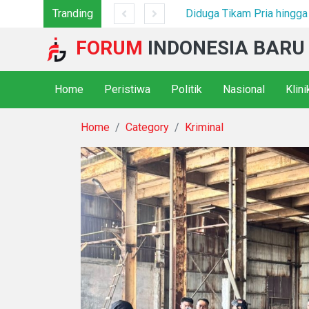
ek Sarang Narkoba*
Tranding
FORUM
INDONESIA BARU
Home
Peristiwa
Politik
Nasional
Klin
Home
Category
Kriminal