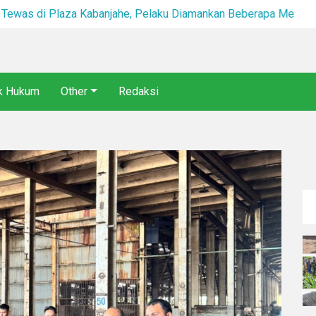
Diduga Tikam Pria hingga Tewas di Plaza Kabanjahe, Pelaku Diamankan Beberapa Menit Setelah Kejadian
ik Hukum
Other
Redaksi