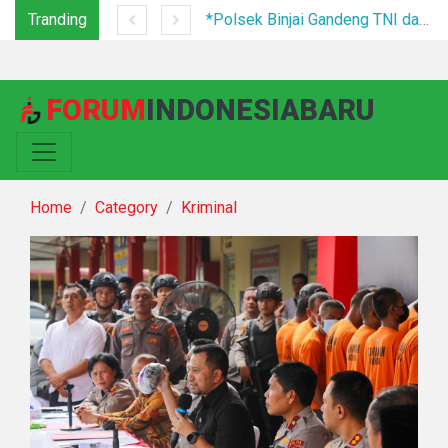
Tranding
Tim Gabungan Tertibkan PETI di Pegagan Hilir, 47 Camp Hingga Mesin Dimusnahkan
*Polsek Binjai Gandeng TNI dan Kepala Desa Grebek Sarang Narkoba*
FORUM
INDONESIABARU
Home
Category
Kriminal