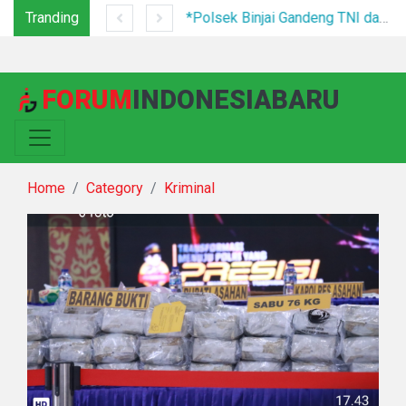
Tranding
Festival Bunga dan Buah Karo 2026 Resmi Ditutup, 5.000 Pengunjung Padati Malam Penutupan di Bawah Pengamanan Ketat
*Polsek Binjai Gandeng TNI dan Kepala Desa Grebek Sarang Narkoba*
FORUM
INDONESIABARU
Home
Category
Kriminal