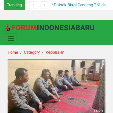
Tranding
Tim Gabungan Tertibkan PETI di Pegagan Hilir, 47 Camp Hingga Mesin Dimusnahkan
*Polsek Binjai Gandeng TNI dan Kepala Desa Grebek Sarang Narkoba*
FORUM
INDONESIABARU
Home
Category
Kepolisian