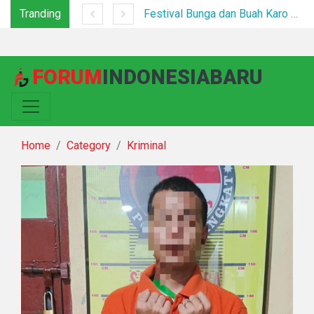
Tranding
Tim Gabungan Tertibkan PETI di Pegagan Hilir, 47 Camp Hingga Mesin Dimusnahkan
Festival Bunga dan Buah Karo 2026 Resmi Dibuka, Ribuan Pengunjung Padati Berastagi di Bawah Pengamanan Ketat
FORUM
INDONESIABARU
Home
Category
Kriminal