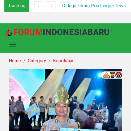
Tranding
*Polsek Binjai Gandeng TNI dan Kepala Desa Grebek Sarang Narkoba*
Diduga Tikam Pria hingga Tewas di Plaza Kabanjahe, Pelaku Diamankan Beberapa Menit Setelah Kejadian
FORUM
INDONESIABARU
Home
Category
Kepolisian