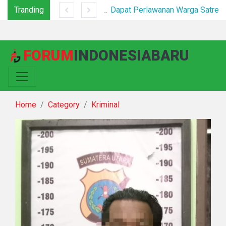
Tranding
*Sat Narkoba Polres Pelabuhan Belawan Tangkap Pengedar Sabu di Belawan I*
Dapat Perlawanan Warga Satresnarkoba Polrestabes Medan Bumihanguskan Sarang Narkoba Klambir V
FORUM
INDONESIABARU
Home
Category
Kriminal