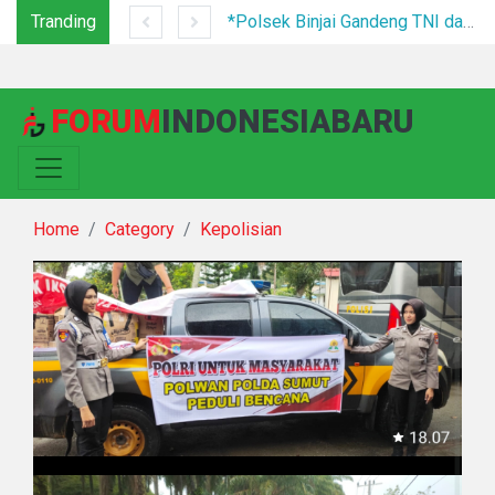
Tranding
Tim Gabungan Tertibkan PETI di Pegagan Hilir, 47 Camp Hingga Mesin Dimusnahkan
*Polsek Binjai Gandeng TNI dan Kepala Desa Grebek Sarang Narkoba*
FORUM
INDONESIABARU
Home
Category
Kepolisian