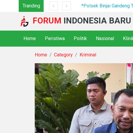
7 Camp Hingga Mesin Dimusnahkan
Tranding
*Polsek Binjai Gandeng TN
FORUM
INDONESIA BARU
Home
Peristiwa
Politik
Nasional
Klin
Home
Category
Kriminal