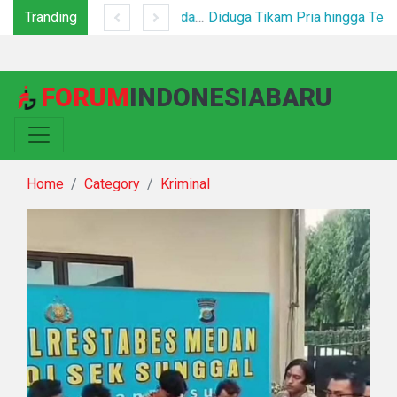
Tranding
*Polsek Binjai Gandeng TNI dan Kepala Desa Grebek Sarang Narkoba*
Diduga Tikam Pria hingga Tewas di Plaza Kabanjahe, Pelaku Diamankan Beberapa Menit Setelah Kejadian
FORUM
INDONESIABARU
Home
Category
Kriminal