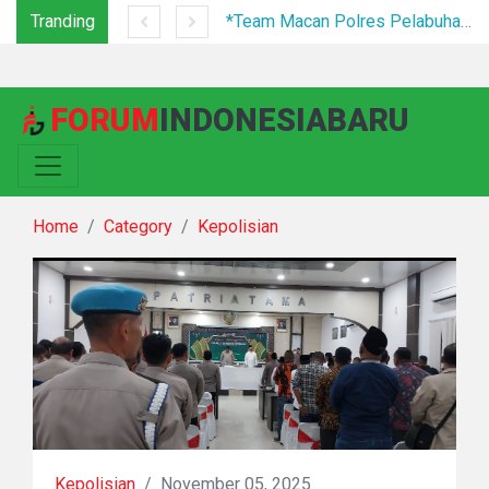
Tranding
Festival Bunga dan Buah Karo 2026 Resmi Ditutup, 5.000 Pengunjung Padati Malam Penutupan di Bawah Pengamanan Ketat
*Team Macan Polres Pelabuhan Belawan Amankan Tiga Anggota Geng Motor di Marelan Pasar 9*
FORUM
INDONESIABARU
Home
Category
Kepolisian
Kepolisian
/
November 05, 2025