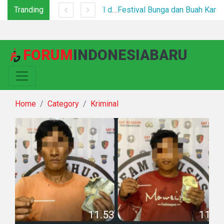
Tranding
Tim Gabungan Tertibkan PETI di Pegagan Hilir, 47 Camp Hingga Mesin Dimusnahkan
Festival Bunga dan Buah Karo 2026 Resmi Dibuka, Ribuan Pengunjung Padati Berastagi di Bawah Pengamanan Ketat
FORUM
INDONESIABARU
Home
Category
Kriminal