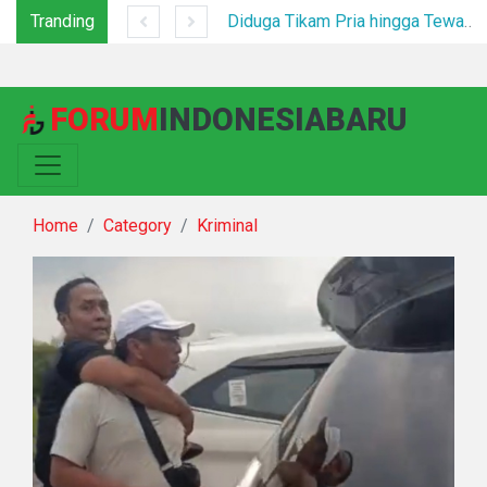
Tranding
*Polsek Binjai Gandeng TNI dan Kepala Desa Grebek Sarang Narkoba*
Diduga Tikam Pria hingga Tewas di Plaza Kabanjahe, Pelaku Diamankan Beberapa Menit Setelah Kejadian
FORUM
INDONESIABARU
Home
Category
Kriminal