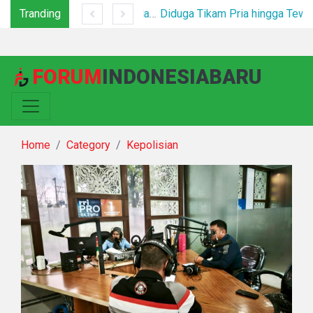
Tranding
*Polsek Binjai Gandeng TNI dan Kepala Desa Grebek Sarang Narkoba*
Diduga Tikam Pria hingga Tewas di Plaza Kabanjahe, Pelaku Diamankan Beberapa Menit Setelah Kejadian
FORUM
INDONESIABARU
Home
Category
Kepolisian