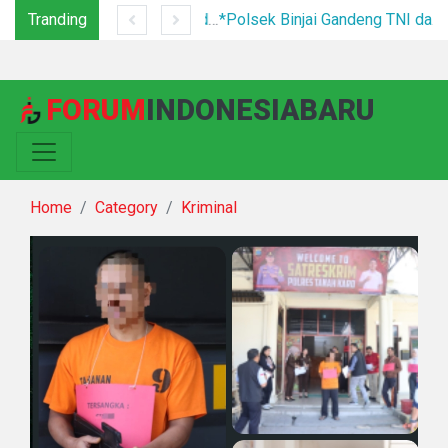
Tranding
Tim Gabungan Tertibkan PETI di Pegagan Hilir, 47 Camp Hingga Mesin Dimusnahkan
*Polsek Binjai Gandeng TNI dan Kepala Desa Grebek Sarang Narkoba*
FORUM
INDONESIABARU
Home
Category
Kriminal