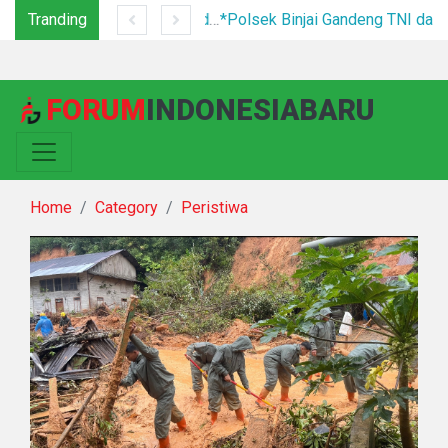
Tranding
Tim Gabungan Tertibkan PETI di Pegagan Hilir, 47 Camp Hingga Mesin Dimusnahkan
*Polsek Binjai Gandeng TNI dan Kepala Desa Grebek Sarang Narkoba*
FORUM
INDONESIABARU
Home
Category
Peristiwa