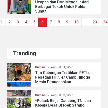
Ucapan dan Doa Mengalir dari
Berbagai Tokoh Untuk Polda
Sumut
1
2
3
4
5
6
7
8
9
10
...
23
24
Tranding
Kriminal
/
August 01, 2026
Tim Gabungan Tertibkan PETI di
Pegagan Hilir, 47 Camp Hingga
Mesin Dimusnahkan
Kriminal
/
August 03, 2026
*Polsek Binjai Gandeng TNI dan
Kepala Desa Grebek Sarang