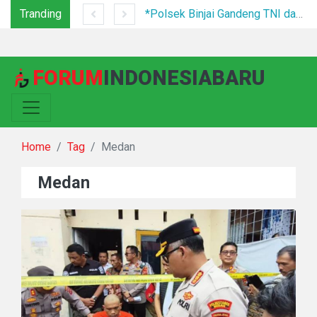
Tranding
Tim Gabungan Tertibkan PETI di Pegagan Hilir, 47 Camp Hingga Mesin Dimusnahkan
*Polsek Binjai Gandeng TNI dan Kepala Desa Grebek Sarang Narkoba*
FORUM
INDONESIABARU
Home
Tag
Medan
Medan