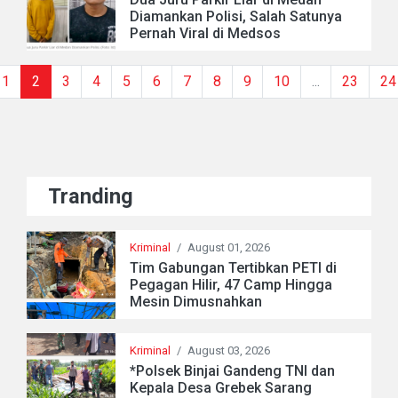
Diamankan Polisi, Salah Satunya
Pernah Viral di Medsos
1
2
3
4
5
6
7
8
9
10
...
23
24
Tranding
Kriminal
/
August 01, 2026
Tim Gabungan Tertibkan PETI di
Pegagan Hilir, 47 Camp Hingga
Mesin Dimusnahkan
Kriminal
/
August 03, 2026
*Polsek Binjai Gandeng TNI dan
Kepala Desa Grebek Sarang