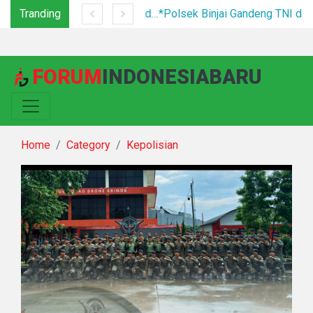
Tranding
Tim Gabungan Tertibkan PETI di Pegagan Hilir, 47 Camp Hingga Mesin Dimusnahkan
*Polsek Binjai Gandeng TNI dan Kepala Desa Grebek Sarang Narkoba*
FORUM
INDONESIABARU
Home
Category
Kepolisian