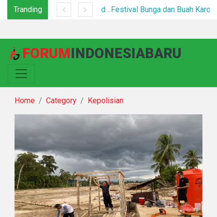
Tranding
Tim Gabungan Tertibkan PETI di Pegagan Hilir, 47 Camp Hingga Mesin Dimusnahkan
Festival Bunga dan Buah Karo 2026 Resmi Dibuka, Ribuan Pengunjung Padati Berastagi di Bawah Pengamanan Ketat
FORUM
INDONESIABARU
Home
Category
Kepolisian