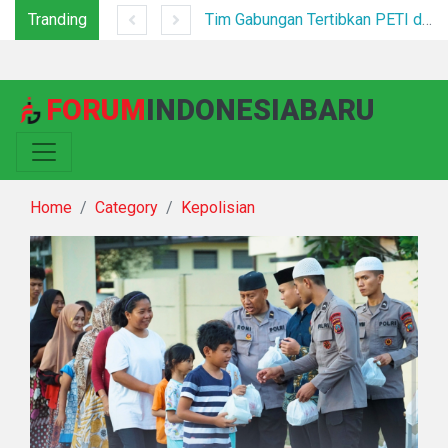
Tranding
Tim Jatanras Polres Simalungun Bersama Polsek Gunung Malela Tangkap Tersangka Curas di Riau Usai Buron Lintas Provinsi
Tim Gabungan Tertibkan PETI di Pegagan Hilir, 47 Camp Hingga Mesin Dimusnahkan
FORUM
INDONESIABARU
Home
Category
Kepolisian