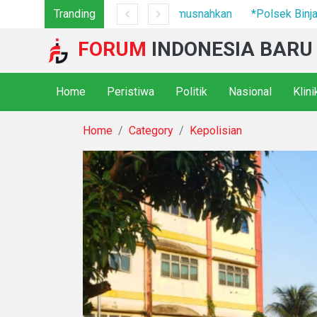
7 Camp Hingga Mesin Dimusnahkan
Tranding
*Polsek Binjai Gandeng TN
FORUM
INDONESIA BARU
Home
Peristiwa
Politik
Nasional
Klin
Home
Category
Kepolisian