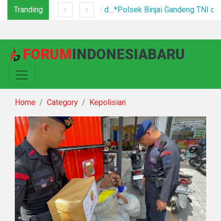
Tranding
Tim Gabungan Tertibkan PETI di Pegagan Hilir, 47 Camp Hingga Mesin Dimusnahkan
*Polsek Binjai Gandeng TNI dan Kepala Desa Grebek Sarang Narkoba*
FORUM
INDONESIABARU
Home
Category
Kepolisian