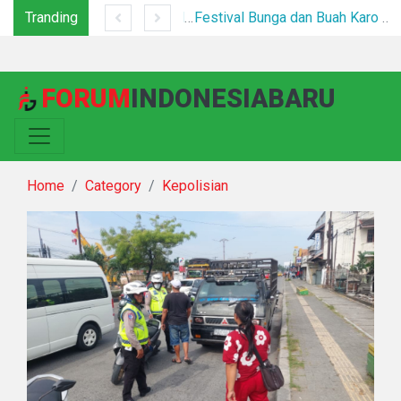
Tranding
Tim Gabungan Tertibkan PETI di Pegagan Hilir, 47 Camp Hingga Mesin Dimusnahkan
Festival Bunga dan Buah Karo 2026 Resmi Dibuka, Ribuan Pengunjung Padati Berastagi di Bawah Pengamanan Ketat
FORUM
INDONESIABARU
Home
Category
Kepolisian