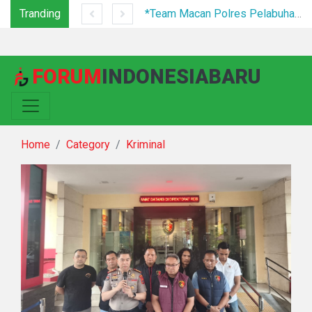
Tranding
Festival Bunga dan Buah Karo 2026 Resmi Ditutup, 5.000 Pengunjung Padati Malam Penutupan di Bawah Pengamanan Ketat
*Team Macan Polres Pelabuhan Belawan Amankan Tiga Anggota Geng Motor di Marelan Pasar 9*
FORUM
INDONESIABARU
Home
Category
Kriminal