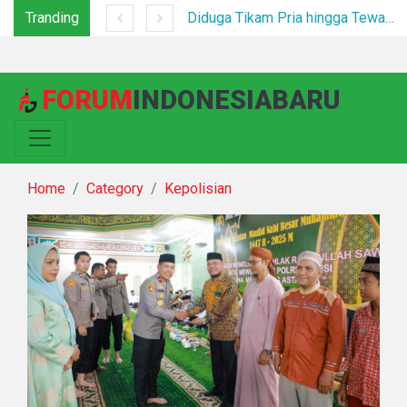
Tranding
*Polsek Binjai Gandeng TNI dan Kepala Desa Grebek Sarang Narkoba*
Diduga Tikam Pria hingga Tewas di Plaza Kabanjahe, Pelaku Diamankan Beberapa Menit Setelah Kejadian
FORUM
INDONESIABARU
Home
Category
Kepolisian