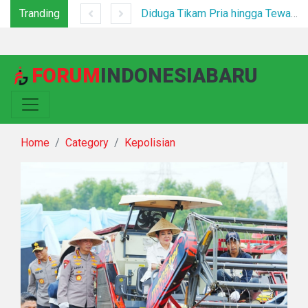
Tranding
*Polsek Binjai Gandeng TNI dan Kepala Desa Grebek Sarang Narkoba*
Diduga Tikam Pria hingga Tewas di Plaza Kabanjahe, Pelaku Diamankan Beberapa Menit Setelah Kejadian
FORUM
INDONESIABARU
Home
Category
Kepolisian