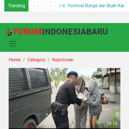
Tranding
Tim Gabungan Tertibkan PETI di Pegagan Hilir, 47 Camp Hingga Mesin Dimusnahkan
Festival Bunga dan Buah Karo 2026 Resmi Dibuka, Ribuan Pengunjung Padati Berastagi di Bawah Pengamanan Ketat
FORUM
INDONESIABARU
Home
Category
Kepolisian