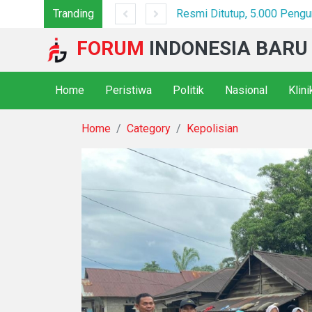
Tranding
Festival Bunga dan Buah Karo 2026 Resmi Ditutup, 5.000 Pengunjung Padati Malam Penutupan di Bawah Pengamanan Ketat
*Polsek Binjai 
FORUM
INDONESIA BARU
Home
Peristiwa
Politik
Nasional
Klin
Home
Category
Kepolisian