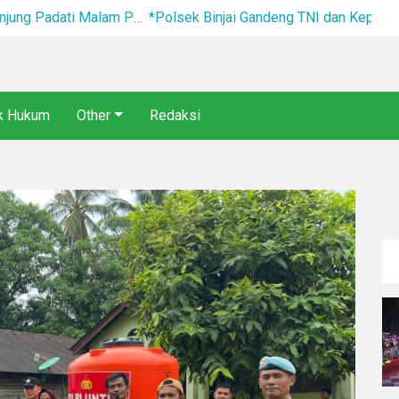
Gandeng TNI dan Kepala Desa Grebek Sarang Narkoba*
ik Hukum
Other
Redaksi