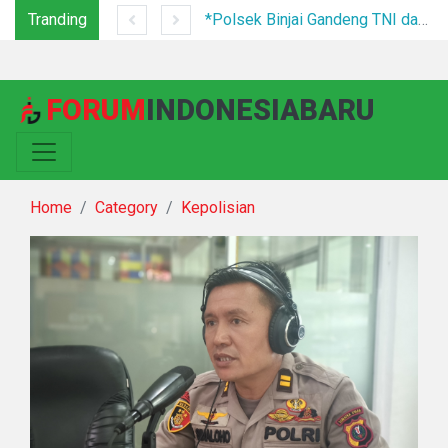
Tranding
Tim Gabungan Tertibkan PETI di Pegagan Hilir, 47 Camp Hingga Mesin Dimusnahkan
*Polsek Binjai Gandeng TNI dan Kepala Desa Grebek Sarang Narkoba*
FORUM
INDONESIABARU
Home
Category
Kepolisian