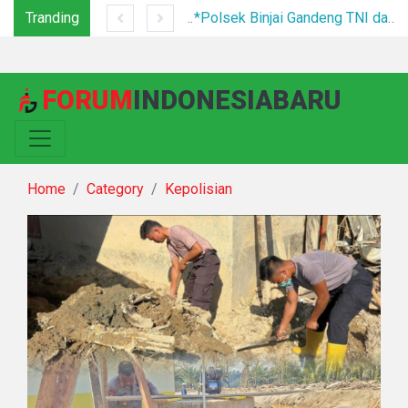
Tranding
Tim Gabungan Tertibkan PETI di Pegagan Hilir, 47 Camp Hingga Mesin Dimusnahkan
*Polsek Binjai Gandeng TNI dan Kepala Desa Grebek Sarang Narkoba*
FORUM
INDONESIABARU
Home
Category
Kepolisian