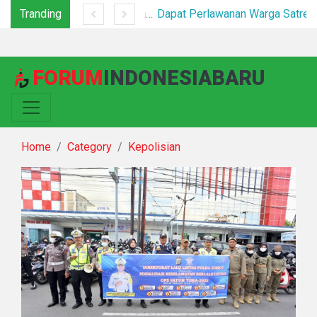
Tranding
*Sat Narkoba Polres Pelabuhan Belawan Tangkap Pengedar Sabu di Belawan I*
Dapat Perlawanan Warga Satresnarkoba Polrestabes Medan Bumihanguskan Sarang Narkoba Klambir V
FORUM
INDONESIABARU
Home
Category
Kepolisian