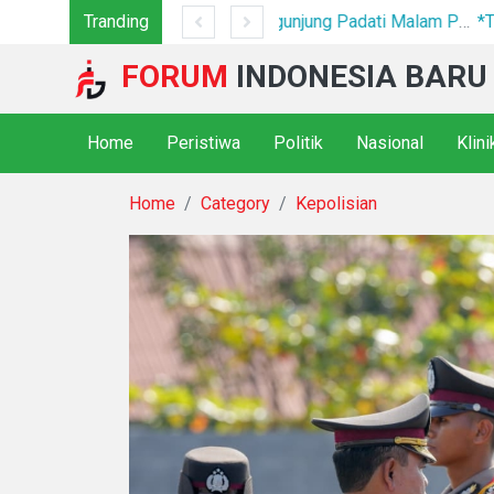
Tranding
Festival Bunga dan Buah Karo 2026 Resmi Ditutup, 5.000 Pengunjung Padati Malam Penutupan di Bawah Pengamanan Ketat
FORUM
INDONESIA BARU
Home
Peristiwa
Politik
Nasional
Klin
Home
Category
Kepolisian