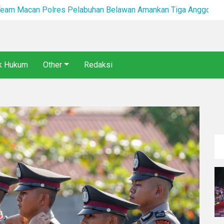
*Team Macan Polres Pelabuhan Belawan Amankan Tiga Anggota Geng Motor di Marelan Pasar 9*
*Po
ik Hukum
Other
Redaksi