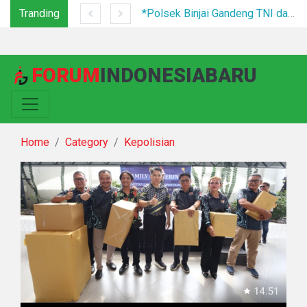
Tranding
Tim Gabungan Tertibkan PETI di Pegagan Hilir, 47 Camp Hingga Mesin Dimusnahkan
*Polsek Binjai Gandeng TNI dan Kepala Desa Grebek Sarang Narkoba*
FORUM
INDONESIABARU
Home
Category
Kepolisian